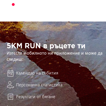
5KM
RUN
в
ръцете
ти
5KM RUN в ръцете ти
Изтегли мобилното ни приложение и може да
следиш:
Календар на събития
Персонална статистика
Резултати от бягане