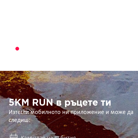
5KM
RUN
в
ръцете
ти
5KM RUN в ръцете ти
Изтегли мобилното ни приложение и може да
следиш: