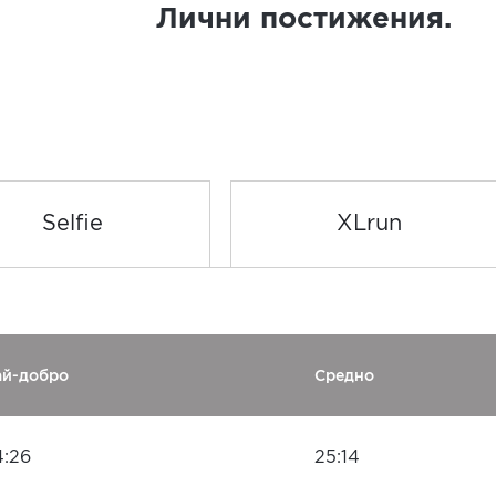
Лични постижения.
Selfie
XLrun
ай-добро
Средно
4:26
25:14