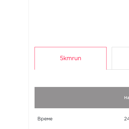
5kmrun
Н
Време
2