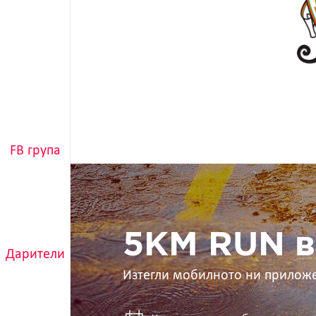
FB група
5KM
RUN
в
ръцете
ти
5KM RUN в
Дарители
Изтегли мобилното ни прилож