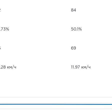
2
84
1.73%
50.1%
5
69
.28 км/ч
11.97 км/ч