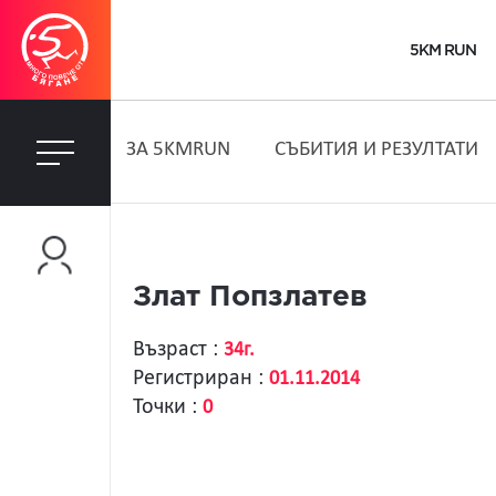
5KM RUN
ЗA 5KMRUN
СЪБИТИЯ И РЕЗУЛТАТИ
Злат Попзлатев
Възраст :
34г.
Регистриран :
01.11.2014
Точки :
0