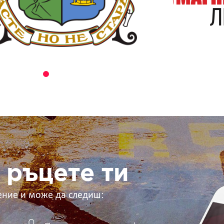
 ръцете ти
ение и може да следиш: