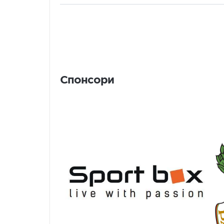
Спонсори
Спонсори