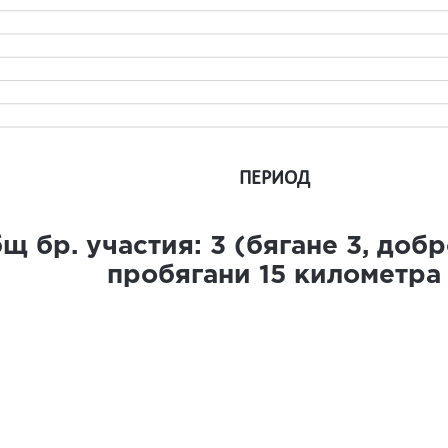
ПЕРИОД
щ бр. участия:
3
(бягане
3
, доб
пробягани
15
километра