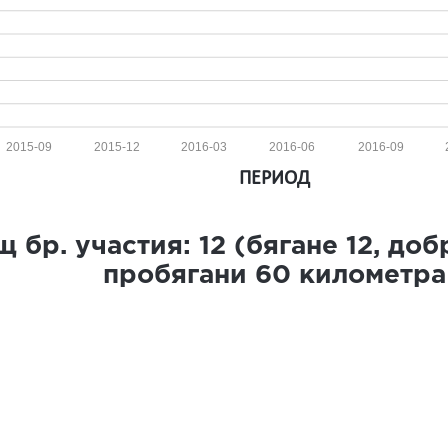
2015-09
2015-12
2016-03
2016-06
2016-09
ПЕРИОД
 бр. участия:
12
(бягане
12
, до
пробягани
60
километра