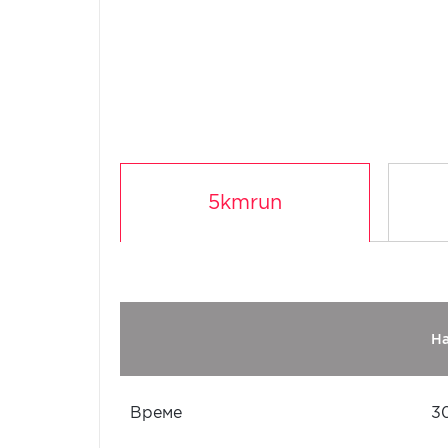
5kmrun
Н
Време
3