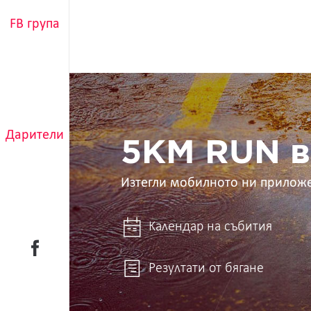
FB група
5KM
RUN
в
ръцете
Дарители
ти
5KM RUN в
Изтегли мобилното ни прилож
Календар на събития
Резултати от бягане