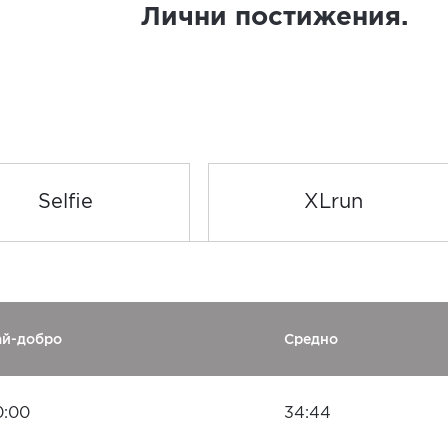
Лични постижения.
Selfie
XLrun
ай-добро
Средно
0:00
34:44