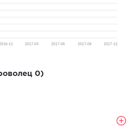
2016-12
2017-03
2017-06
2017-09
2017-12
броволец
0
)