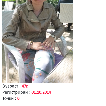
Възраст :
47г.
Регистриран :
01.10.2014
Точки :
0