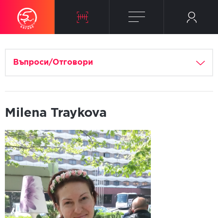
Въпроси/Отговори
Milena Traykova