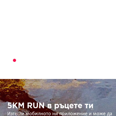
5KM
RUN
в
ръцете
ти
5KM RUN в ръцете ти
Изтегли мобилното ни приложение и може да