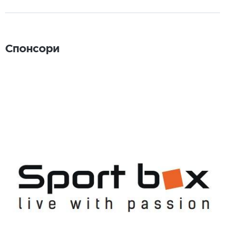
Спонсори
Спонсори