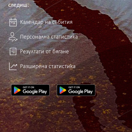
следиш:
Календар на събития
Персонална статистика
Резултати от бягане
Разширена статистика