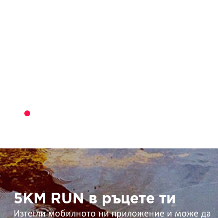
5KM
RUN
в
ръцете
ти
5KM RUN в ръцете ти
Изтегли мобилното ни приложение и може да