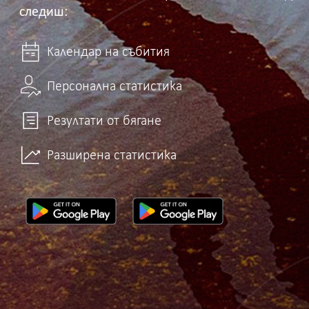
следиш:
Календар на събития
Персонална статистика
Резултати от бягане
Разширена статистика