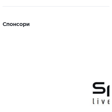
Спонсори
Спонсори