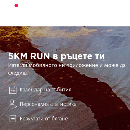
5KM
RUN
в
ръцете
ти
5KM RUN в ръцете ти
Изтегли мобилното ни приложение и може да
следиш:
Календар на събития
Персонална статистика
Резултати от бягане