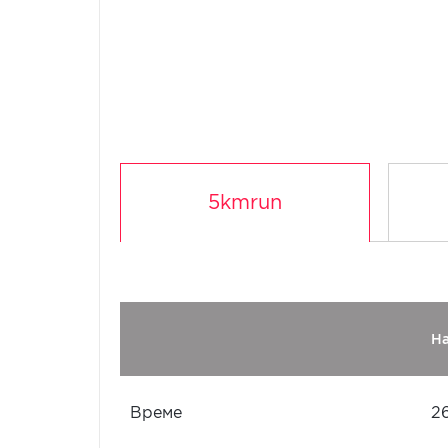
5kmrun
Н
Време
2