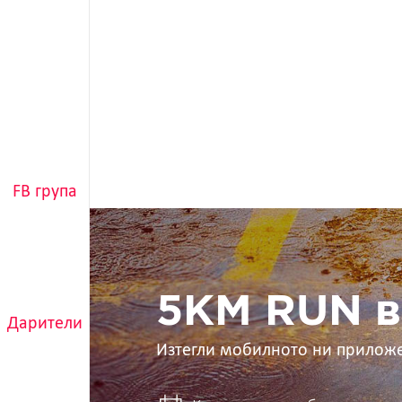
FB група
5KM
RUN
в
ръцете
ти
5KM RUN в
Дарители
Изтегли мобилното ни прилож