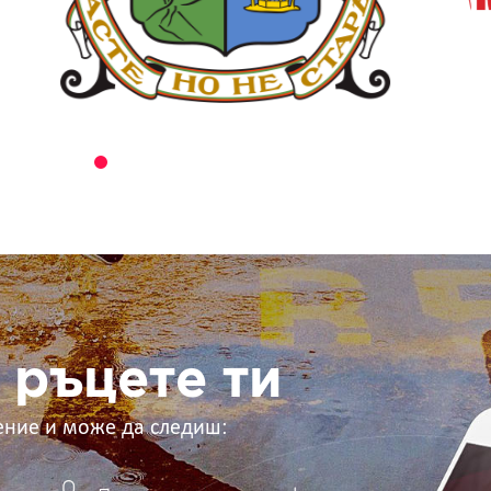
 ръцете ти
ение и може да следиш: