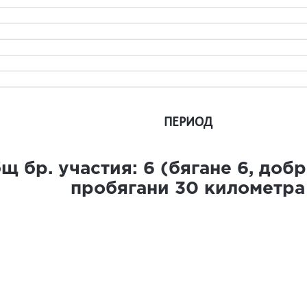
ПЕРИОД
щ бр. участия:
6
(бягане
6
, доб
пробягани
30
километра