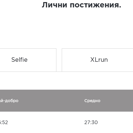
Лични постижения.
Selfie
XLrun
ай-добро
Средно
6:52
27:30