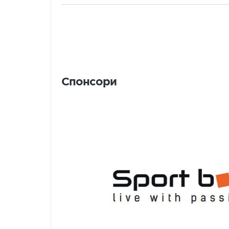
Спонсори
Спонсори