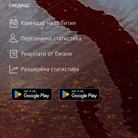
следиш:
Календар на събития
Персонална статистика
Резултати от бягане
Разширена статистика