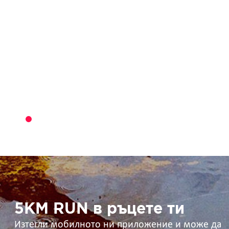
5KM
RUN
в
ръцете
ти
5KM RUN в ръцете ти
Изтегли мобилното ни приложение и може да