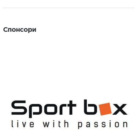
Спонсори
Спонсори