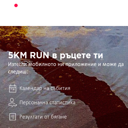
5KM
RUN
в
ръцете
ти
5KM RUN в ръцете ти
Изтегли мобилното ни приложение и може да
следиш:
Календар на събития
Персонална статистика
Резултати от бягане