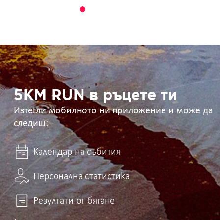
5KM
RUN
в
ръцете
ти
5KM RUN в ръцете ти
Изтегли мобилното ни приложение и може да
следиш:
Календар на събития
Персонална статистика
Резултати от бягане