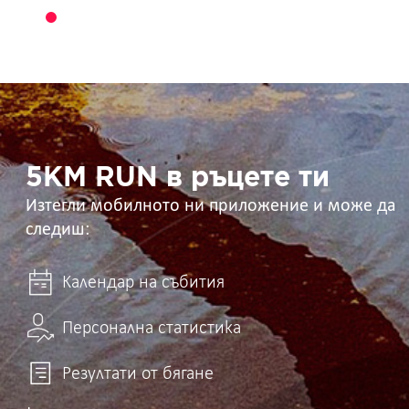
5KM
RUN
в
ръцете
ти
5KM RUN в ръцете ти
Изтегли мобилното ни приложение и може да
следиш:
Календар на събития
Персонална статистика
Резултати от бягане