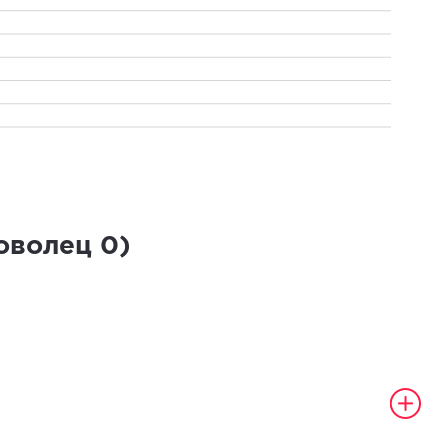
роволец
0
)