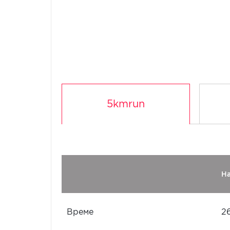
5kmrun
Н
Време
2