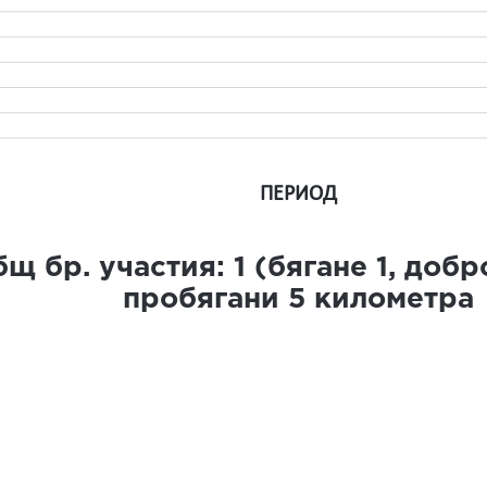
ПЕРИОД
щ бр. участия:
1
(бягане
1
, доб
пробягани
5
километра