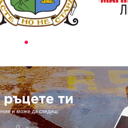
 ръцете ти
ение и може да следиш: