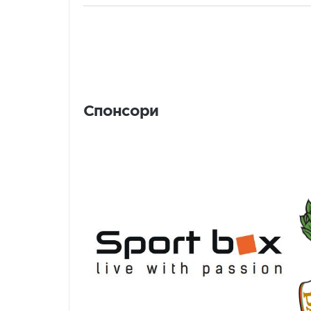
Спонсори
Спонсори