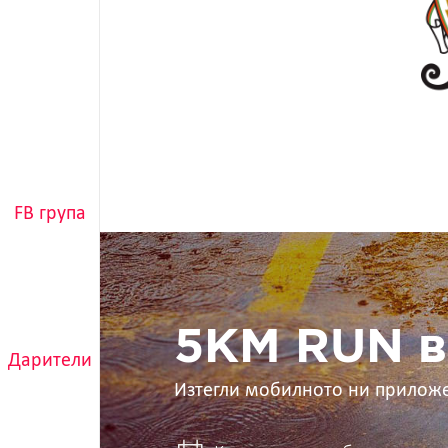
FB група
5KM
RUN
в
ръцете
ти
5KM RUN в
Дарители
Изтегли мобилното ни прилож