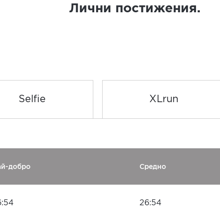
Лични постижения.
Selfie
XLrun
ай-добро
Средно
6:54
26:54