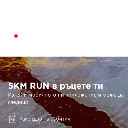
5KM
RUN
в
ръцете
ти
5KM RUN в ръцете ти
Изтегли мобилното ни приложение и може да
следиш:
Календар на събития