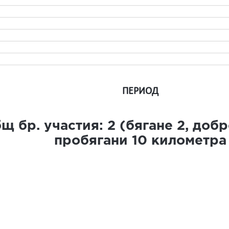
ПЕРИОД
щ бр. участия:
2
(бягане
2
, доб
пробягани
10
километра