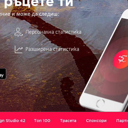
 ръцете ти
ение и може да следиш:
Персонална статистика
Разширена статистика
gn Studio 42
Топ 100
Трасета
Спонсори
Парт