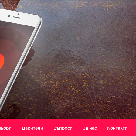
ньори
Дарители
Въпроси
За нас
Контакти