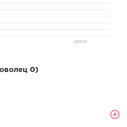
2026-01
роволец
0
)