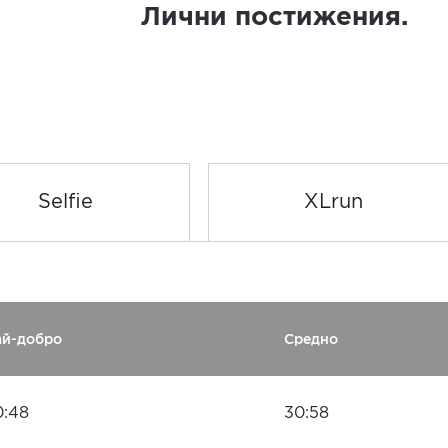
Лични постижения.
Selfie
XLrun
ай-добро
Средно
0:48
30:58