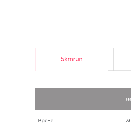
5kmrun
Н
Време
3