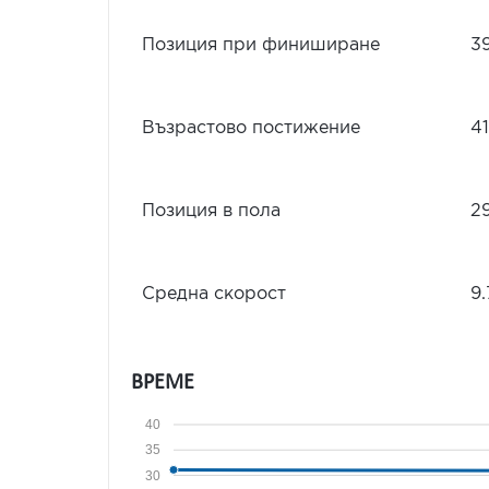
Позиция при финиширане
3
Възрастово постижение
4
Позиция в пола
2
Средна скорост
9
ВРЕМЕ
40
35
30