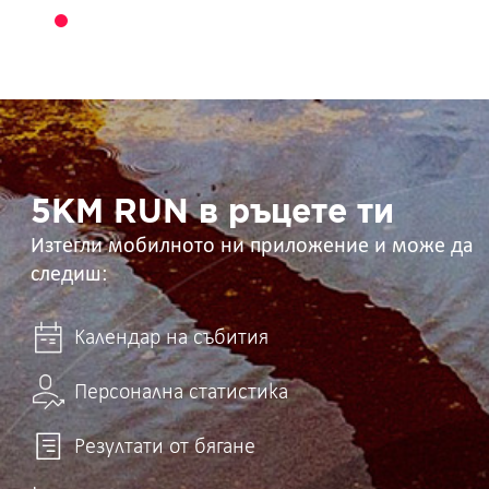
5KM
RUN
в
ръцете
ти
5KM RUN в ръцете ти
Изтегли мобилното ни приложение и може да
следиш:
Календар на събития
Персонална статистика
Резултати от бягане