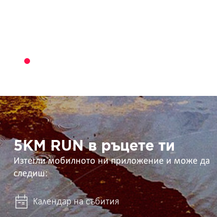
5KM
RUN
в
ръцете
ти
5KM RUN в ръцете ти
Изтегли мобилното ни приложение и може да
следиш:
Календар на събития