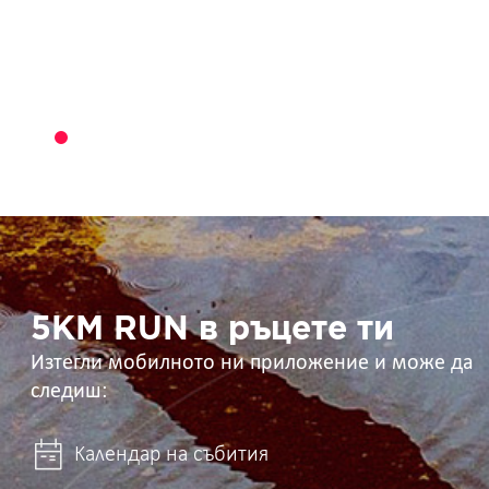
5KM
RUN
в
ръцете
ти
5KM RUN в ръцете ти
Изтегли мобилното ни приложение и може да
следиш:
Календар на събития