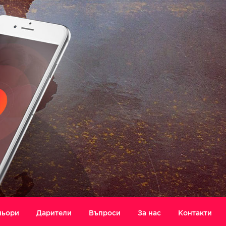
ньори
Дарители
Въпроси
За нас
Контакти