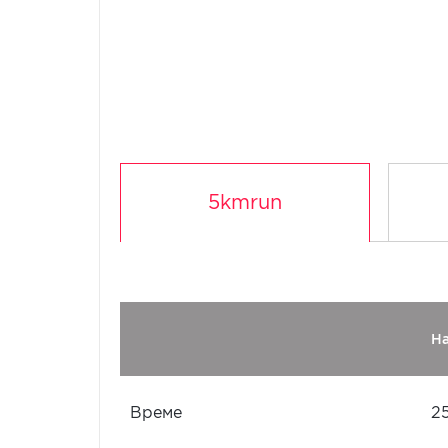
5kmrun
Н
Време
2