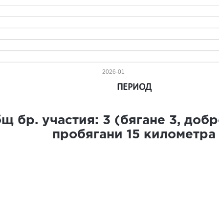
2026-01
ПЕРИОД
щ бр. участия:
3
(бягане
3
, доб
пробягани
15
километра