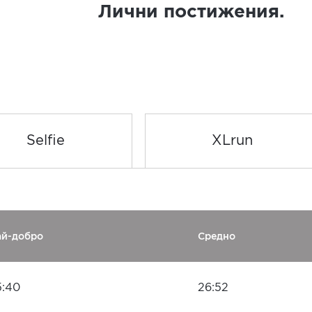
Лични постижения.
Selfie
XLrun
ай-добро
Средно
5:40
26:52