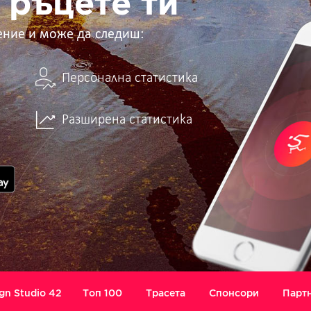
 ръцете ти
ение и може да следиш:
Персонална статистика
Разширена статистика
gn Studio 42
Топ 100
Трасета
Спонсори
Парт