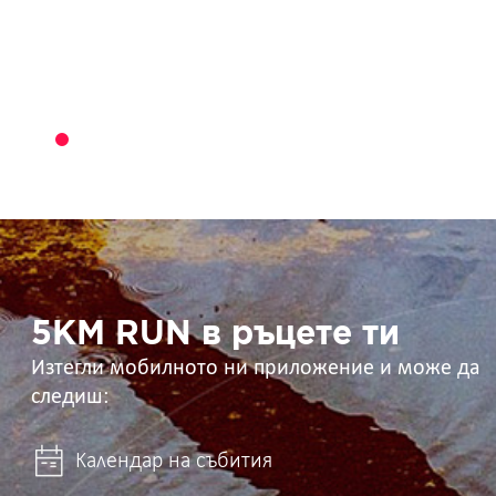
5KM
RUN
в
ръцете
ти
5KM RUN в ръцете ти
Изтегли мобилното ни приложение и може да
следиш:
Календар на събития