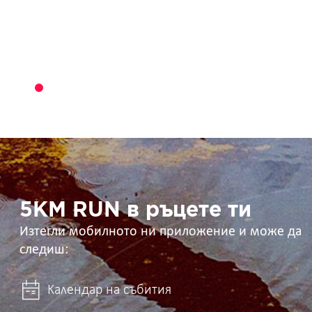
5KM
RUN
в
ръцете
ти
5KM RUN в ръцете ти
Изтегли мобилното ни приложение и може да
следиш:
Календар на събития