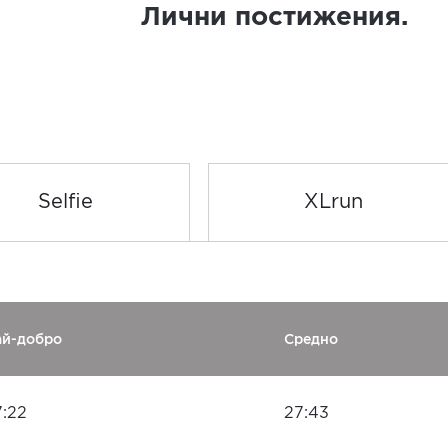
Лични постижения.
Selfie
XLrun
ай-добро
Средно
7:22
27:43