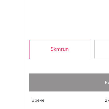
5kmrun
Н
Време
2