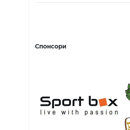
Спонсори
Спонсори