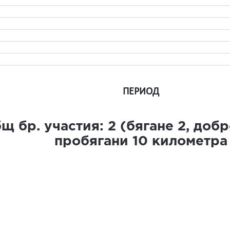
ПЕРИОД
щ бр. участия:
2
(бягане
2
, доб
пробягани
10
километра