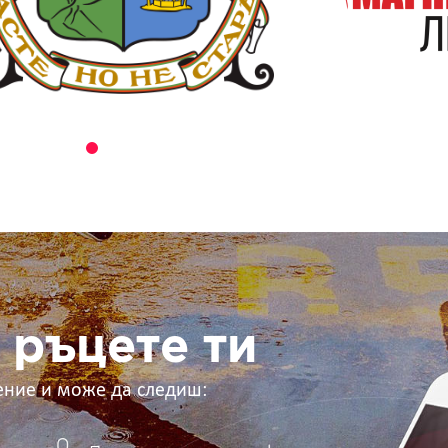
 ръцете ти
ение и може да следиш: