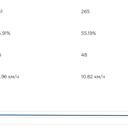
51
265
5.91%
55.19%
6
48
.96 км/ч
10.82 км/ч