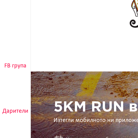
FB група
5KM
RUN
в
ръцете
ти
5KM RUN в
Дарители
Изтегли мобилното ни прилож