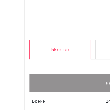
5kmrun
Н
Време
2