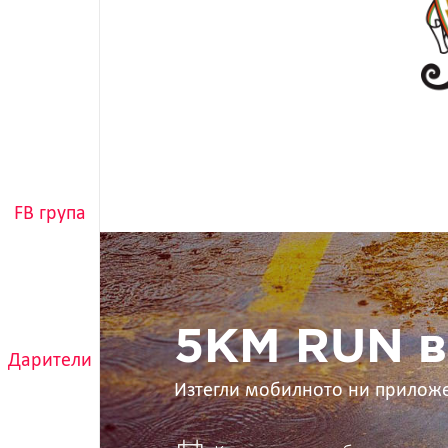
FB група
5KM
RUN
в
ръцете
ти
5KM RUN в
Дарители
Изтегли мобилното ни прилож