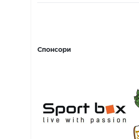
Спонсори
Спонсори