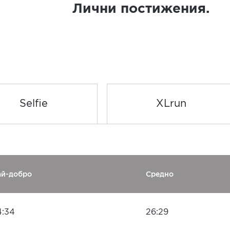
Лични постижения.
Selfie
XLrun
ай-добро
Средно
4:34
26:29