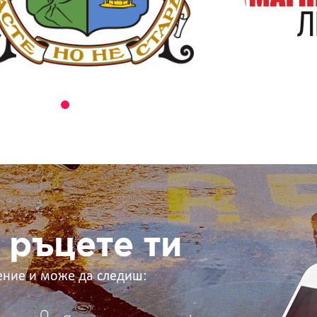
 ръцете ти
ение и може да следиш: