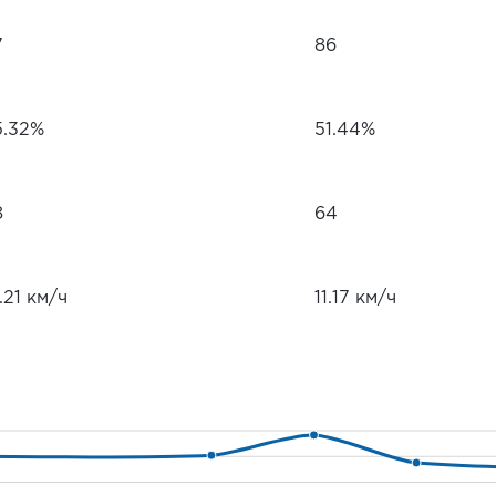
7
86
5.32%
51.44%
8
64
.21 км/ч
11.17 км/ч