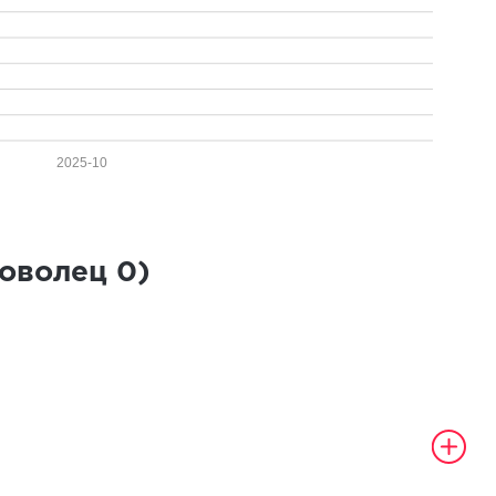
2025-10
роволец
0
)