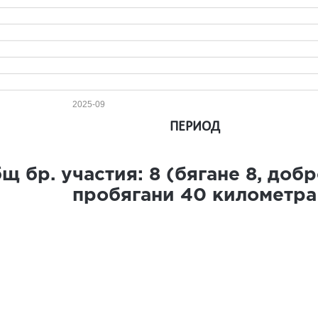
2025-09
ПЕРИОД
щ бр. участия:
8
(бягане
8
, доб
пробягани
40
километра