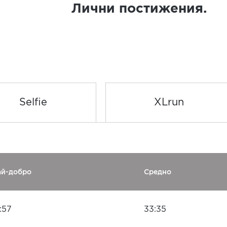
Лични постижения.
Selfie
XLrun
ай-добро
Средно
:57
33:35