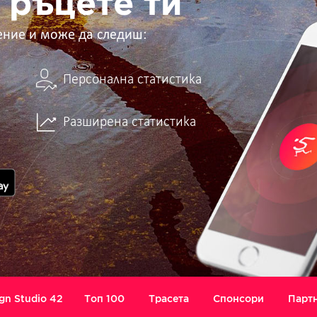
 ръцете ти
ение и може да следиш:
Персонална статистика
Разширена статистика
gn Studio 42
Топ 100
Трасета
Спонсори
Парт