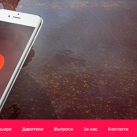
ньори
Дарители
Въпроси
За нас
Контакти