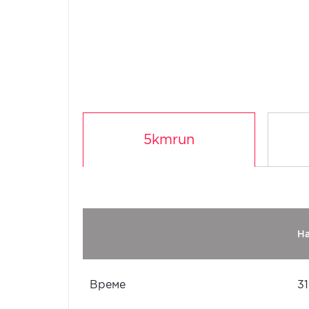
5kmrun
Н
Време
31