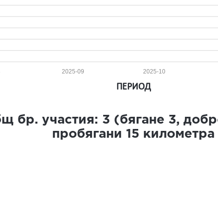
8
2025-09
2025-10
ПЕРИОД
щ бр. участия:
3
(бягане
3
, доб
пробягани
15
километра