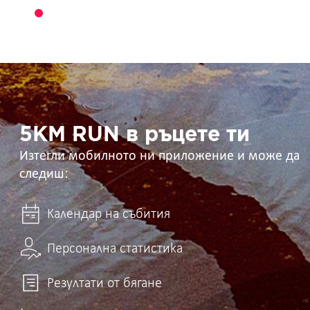
5KM
RUN
в
ръцете
ти
5KM RUN в ръцете ти
Изтегли мобилното ни приложение и може да
следиш:
Календар на събития
Персонална статистика
Резултати от бягане