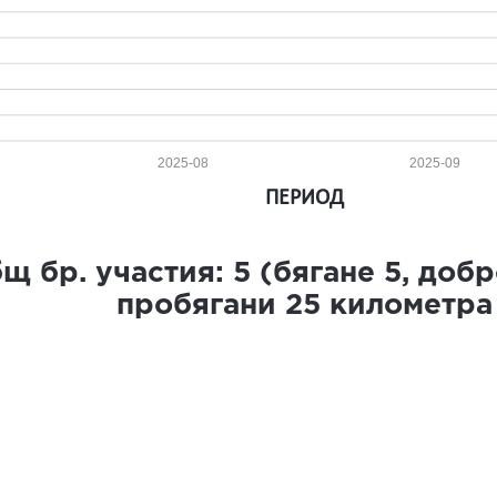
2025-08
2025-09
ПЕРИОД
щ бр. участия:
5
(бягане
5
, доб
пробягани
25
километра