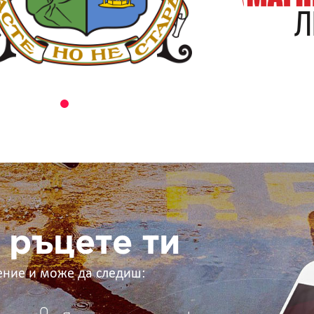
 ръцете ти
ение и може да следиш: