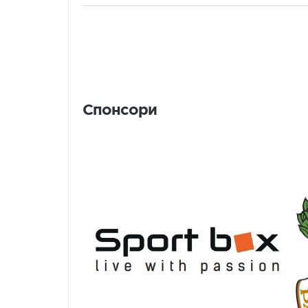
Спонсори
Спонсори