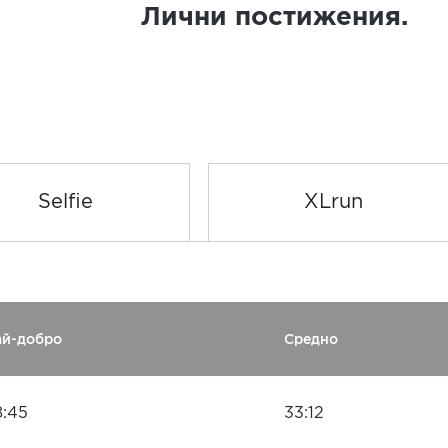
Лични постижения.
Selfie
XLrun
ай-добро
Средно
8:45
33:12