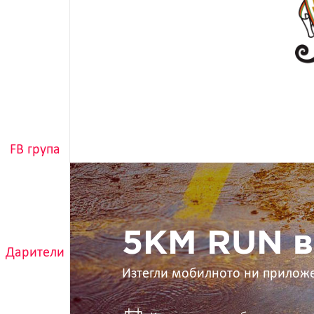
FB група
5KM
RUN
в
ръцете
ти
5KM RUN в
Дарители
Изтегли мобилното ни прилож