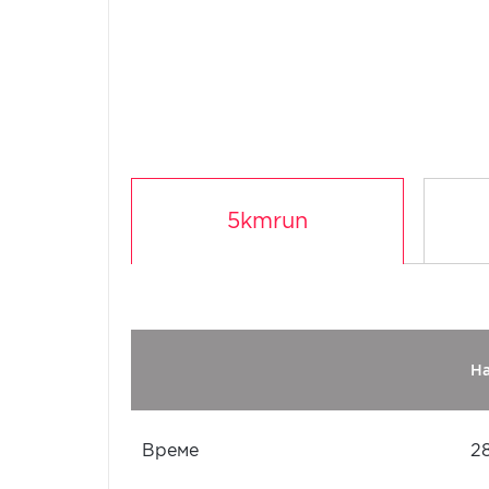
5kmrun
Н
Време
2