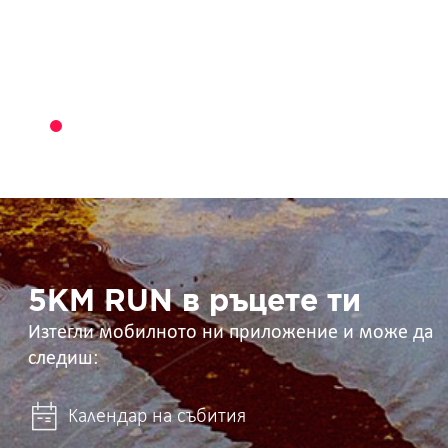
5KM
RUN
в
ръцете
ти
5KM RUN в ръцете ти
Изтегли мобилното ни приложение и може да
следиш:
Календар на събития