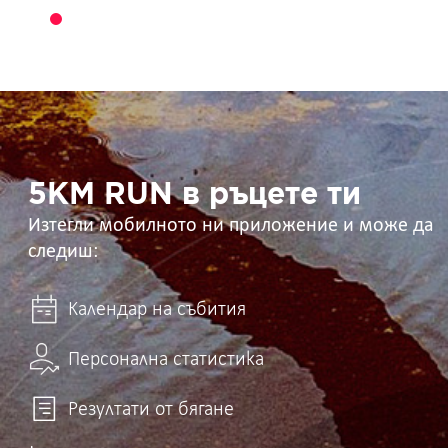
5KM
RUN
в
ръцете
ти
5KM RUN в ръцете ти
Изтегли мобилното ни приложение и може да
следиш:
Календар на събития
Персонална статистика
Резултати от бягане