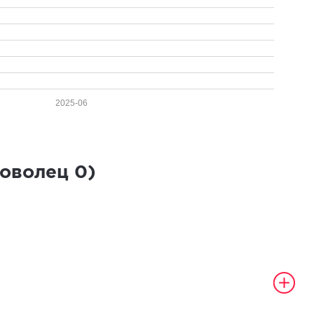
2025-06
роволец
0
)