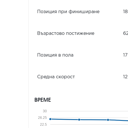
Позиция при финиширане
18
Възрастово постижение
6
Позиция в пола
17
Средна скорост
12
ВРЕМЕ
30
26.25
22.5