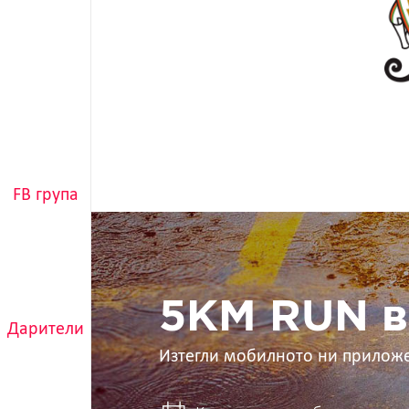
FB група
5KM
RUN
в
ръцете
ти
5KM RUN в
Дарители
Изтегли мобилното ни прилож