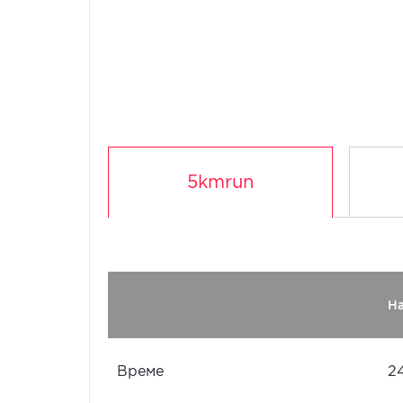
5kmrun
Н
Време
2