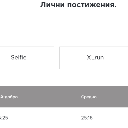
Лични постижения.
Selfie
XLrun
ай-добро
Средно
4:25
25:16