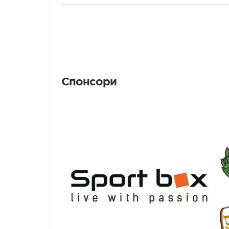
Спонсори
Спонсори