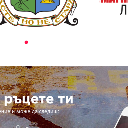
 ръцете ти
ение и може да следиш: