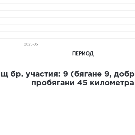
2025-05
ПЕРИОД
щ бр. участия:
9
(бягане
9
, доб
пробягани
45
километра