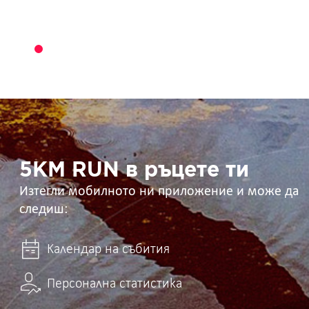
5KM
RUN
в
ръцете
ти
5KM RUN в ръцете ти
Изтегли мобилното ни приложение и може да
следиш:
Календар на събития
Персонална статистика