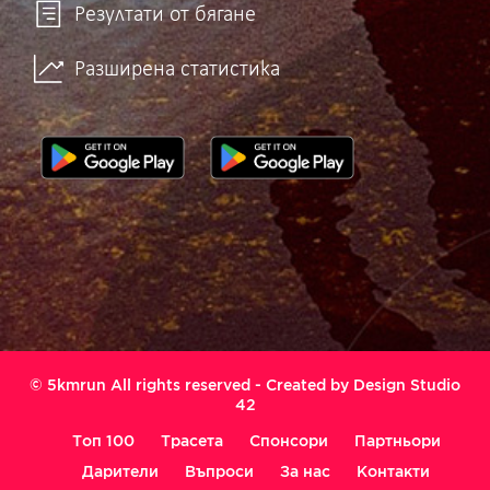
Резултати от бягане
Разширена статистика
© 5kmrun All rights reserved - Created by
Design Studio
42
Топ 100
Трасета
Спонсори
Партньори
Дарители
Въпроси
За нас
Контакти