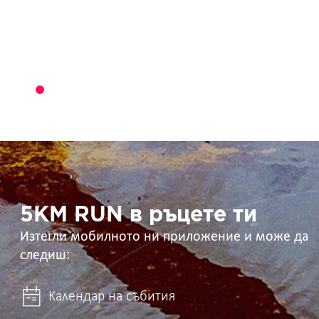
5KM
RUN
в
ръцете
ти
5KM RUN в ръцете ти
Изтегли мобилното ни приложение и може да
следиш:
Календар на събития