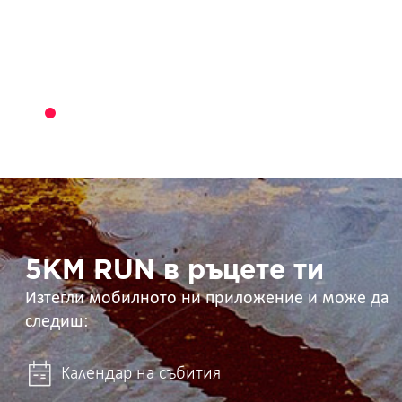
5KM
RUN
в
ръцете
ти
5KM RUN в ръцете ти
Изтегли мобилното ни приложение и може да
следиш:
Календар на събития