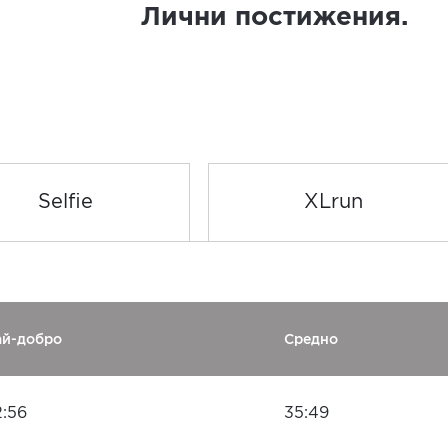
Лични постижения.
Selfie
XLrun
ай-добро
Средно
2:56
35:49