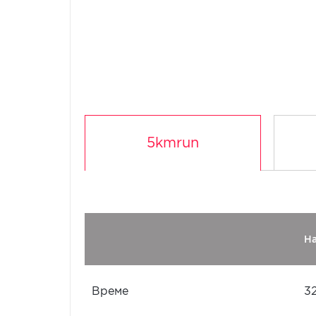
5kmrun
Н
Време
3