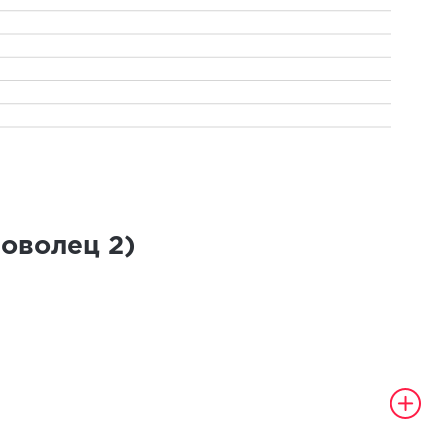
роволец
2
)