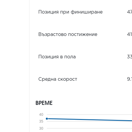
Позиция при финиширане
4
Възрастово постижение
4
Позиция в пола
3
Средна скорост
9.
ВРЕМЕ
40
35
30