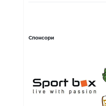
Спонсори
Спонсори