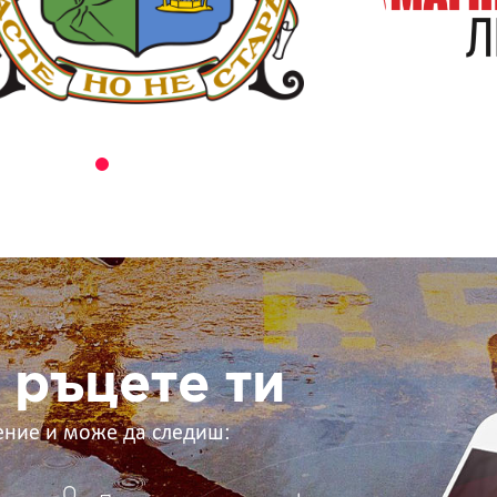
 ръцете ти
ение и може да следиш: