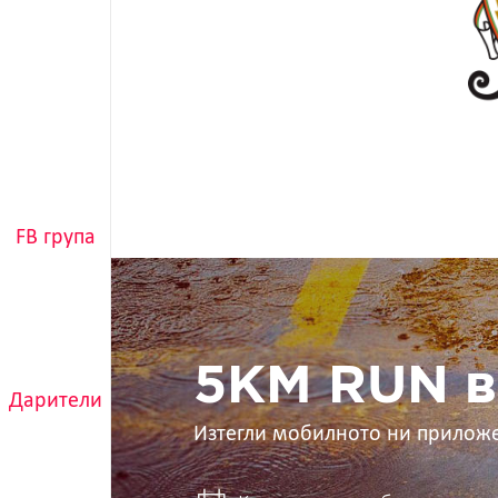
FB група
5KM
RUN
в
ръцете
ти
5KM RUN в
Дарители
Изтегли мобилното ни прилож