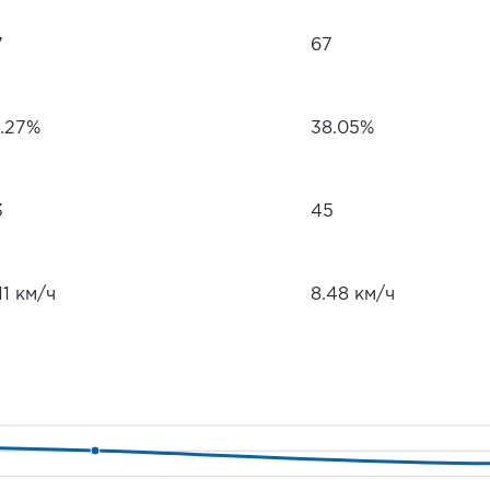
7
67
1.27%
38.05%
3
45
11 км/ч
8.48 км/ч