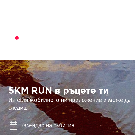
5KM
RUN
в
ръцете
ти
5KM RUN в ръцете ти
Изтегли мобилното ни приложение и може да
следиш:
Календар на събития