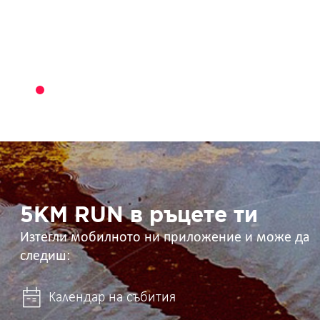
5KM
RUN
в
ръцете
ти
5KM RUN в ръцете ти
Изтегли мобилното ни приложение и може да
следиш:
Календар на събития