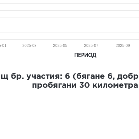
5-01
2025-03
2025-05
2025-07
2025-09
ПЕРИОД
щ бр. участия:
6
(бягане
6
, доб
пробягани
30
километра