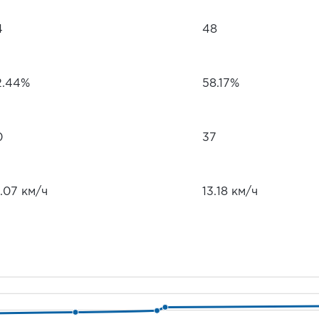
4
48
2.44%
58.17%
0
37
.07 км/ч
13.18 км/ч