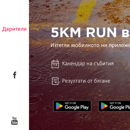
5KM
RUN
в
ръцете
ти
Дарители
5KM RUN в
Изтегли мобилното ни прилож
Календар на събития
Резултати от бягане