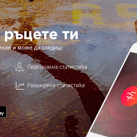
 ръцете ти
ение и може да следиш:
Персонална статистика
Разширена статистика