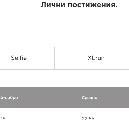
Лични постижения.
Selfie
XLrun
ай-добро
Средно
:19
22:55