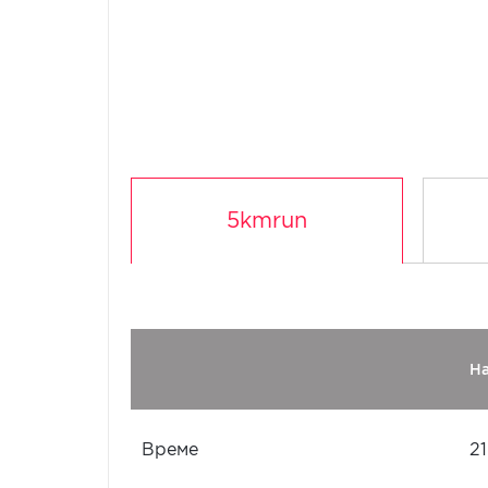
5kmrun
Н
Време
21