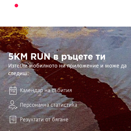
5KM
RUN
в
ръцете
ти
5KM RUN в ръцете ти
Изтегли мобилното ни приложение и може да
следиш:
Календар на събития
Персонална статистика
Резултати от бягане