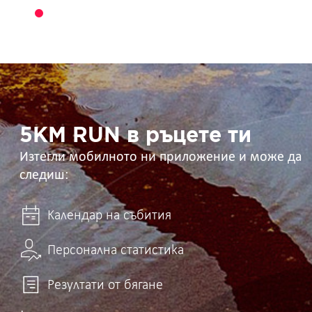
5KM
RUN
в
ръцете
ти
5KM RUN в ръцете ти
Изтегли мобилното ни приложение и може да
следиш:
Календар на събития
Персонална статистика
Резултати от бягане