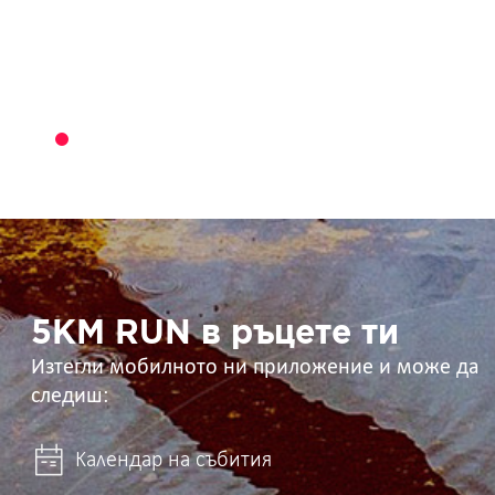
5KM
RUN
в
ръцете
ти
5KM RUN в ръцете ти
Изтегли мобилното ни приложение и може да
следиш:
Календар на събития