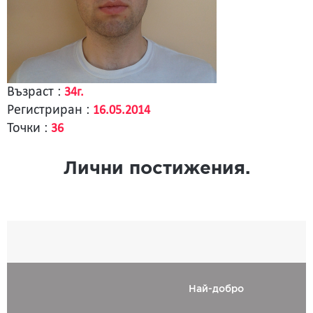
Възраст :
34г.
Регистриран :
16.05.2014
Точки :
36
Лични постижения.
Най-добро