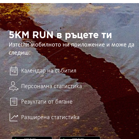
5KM
RUN
в
ръцете
ти
5KM RUN в ръцете ти
Изтегли мобилното ни приложение и може да
следиш:
Календар на събития
Персонална статистика
Резултати от бягане
Разширена статистика