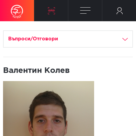
Въпроси/Отговори
Валентин Колев