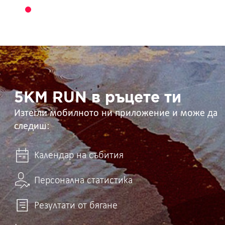
5KM
RUN
в
ръцете
ти
5KM RUN в ръцете ти
Изтегли мобилното ни приложение и може да
следиш:
Календар на събития
Персонална статистика
Резултати от бягане