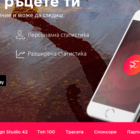
 ръцете ти
ение и може да следиш:
Персонална статистика
Разширена статистика
gn Studio 42
Топ 100
Трасета
Спонсори
Парт