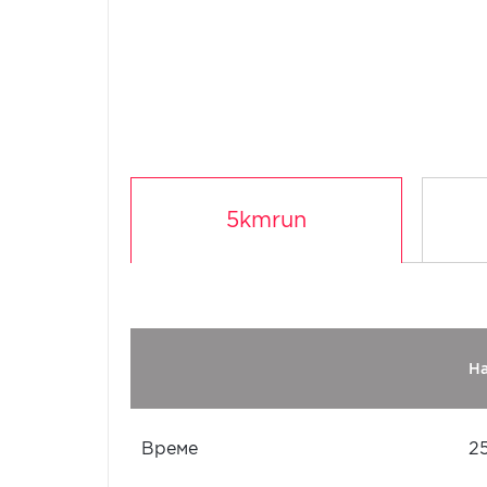
5kmrun
Н
Време
2