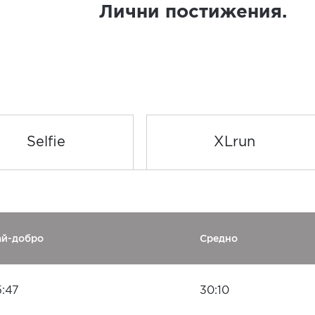
Лични постижения.
Selfie
XLrun
ай-добро
Средно
5:47
30:10