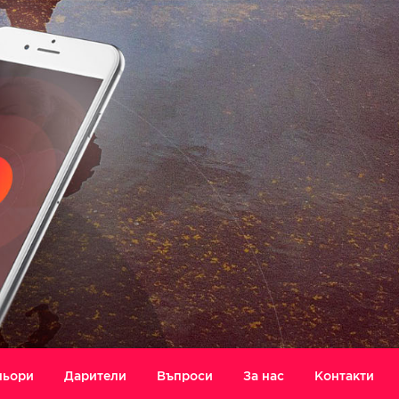
ньори
Дарители
Въпроси
За нас
Контакти