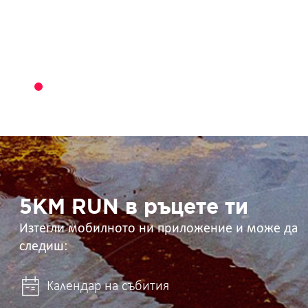
5KM
RUN
в
ръцете
ти
5KM RUN в ръцете ти
Изтегли мобилното ни приложение и може да
следиш:
Календар на събития