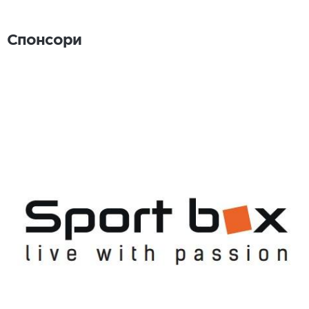
Спонсори
Спонсори