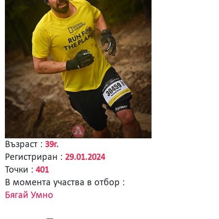
Възраст :
39г.
Регистриран :
29.01.2024
Точки :
401
В момента участва в отбор :
Бягай Умно