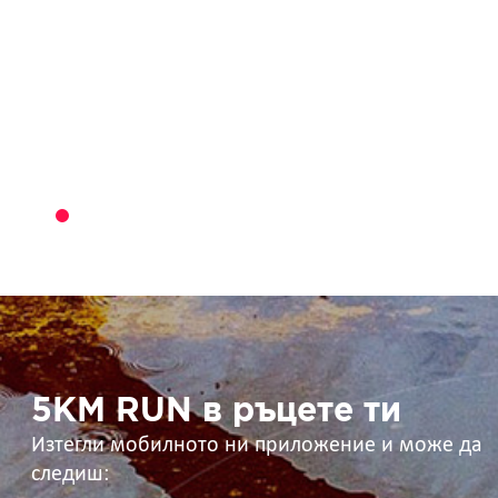
5KM
RUN
в
ръцете
ти
5KM RUN в ръцете ти
Изтегли мобилното ни приложение и може да
следиш: