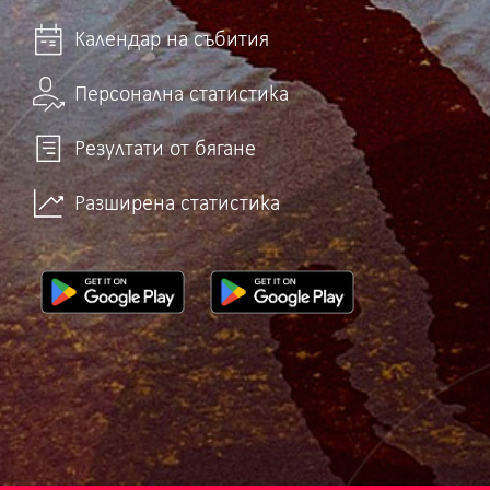
Календар на събития
Персонална статистика
Резултати от бягане
Разширена статистика