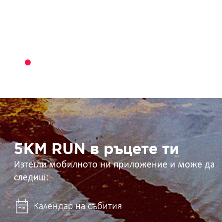
5KM
RUN
в
ръцете
ти
5KM RUN в ръцете ти
Изтегли мобилното ни приложение и може да
следиш:
Календар на събития