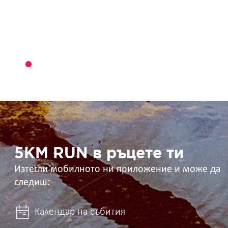
5KM
RUN
в
ръцете
ти
5KM RUN в ръцете ти
Изтегли мобилното ни приложение и може да
следиш:
Календар на събития