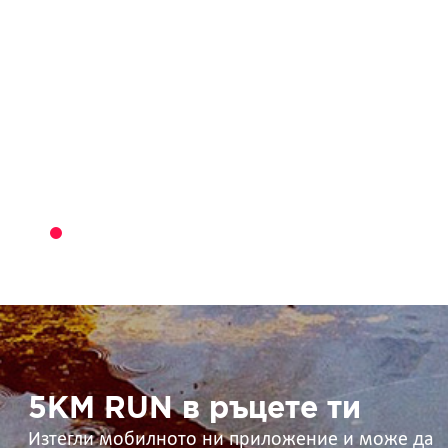
5KM
RUN
в
ръцете
ти
5KM RUN в ръцете ти
Изтегли мобилното ни приложение и може да