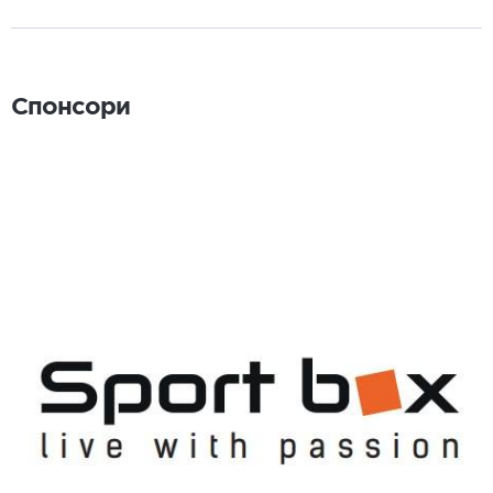
Спонсори
Спонсори