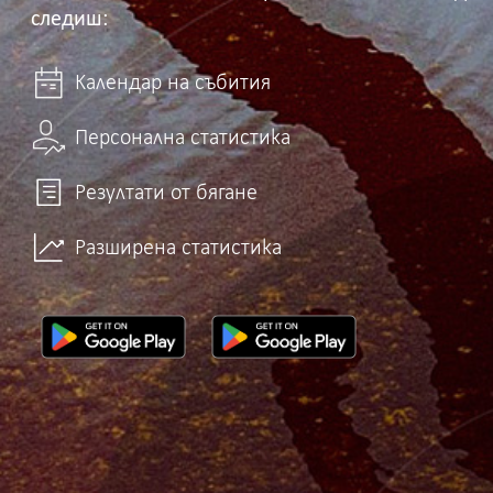
следиш:
Календар на събития
Персонална статистика
Резултати от бягане
Разширена статистика