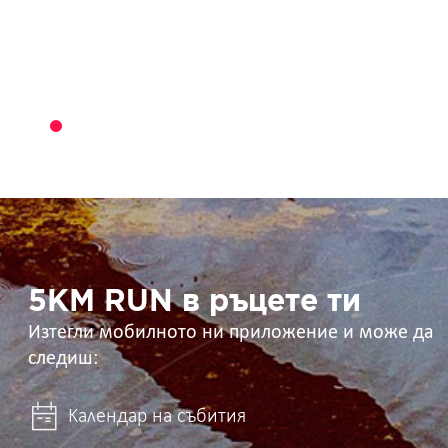
5KM
RUN
в
ръцете
ти
5KM RUN в ръцете ти
Изтегли мобилното ни приложение и може да
следиш:
Календар на събития