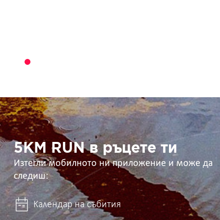
5KM
RUN
в
ръцете
ти
5KM RUN в ръцете ти
Изтегли мобилното ни приложение и може да
следиш:
Календар на събития